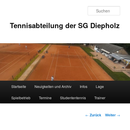
Zum
Inhalt
Such
wechseln
Tennisabteilung der SG Diepholz
Hauptmenü
Startseite
Neuigkeiten und Archiv
Infos
Lage
Spielbetrieb
Termine
Studententennis
Trainer
Beitrags-
←
Zurück
Weiter
→
Navigation