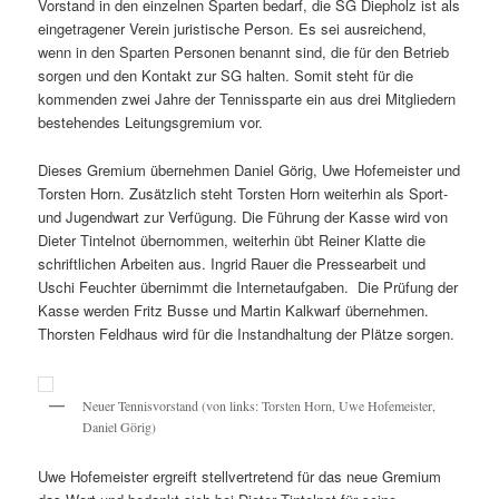
Vorstand in den einzelnen Sparten bedarf, die SG Diepholz ist als
eingetragener Verein juristische Person. Es sei ausreichend,
wenn in den Sparten Personen benannt sind, die für den Betrieb
sorgen und den Kontakt zur SG halten. Somit steht für die
kommenden zwei Jahre der Tennissparte ein aus drei Mitgliedern
bestehendes Leitungsgremium vor.
Dieses Gremium übernehmen Daniel Görig, Uwe Hofemeister und
Torsten Horn. Zusätzlich steht Torsten Horn weiterhin als Sport-
und Jugendwart zur Verfügung. Die Führung der Kasse wird von
Dieter Tintelnot übernommen, weiterhin übt Reiner Klatte die
schriftlichen Arbeiten aus. Ingrid Rauer die Pressearbeit und
Uschi Feuchter übernimmt die Internetaufgaben. Die Prüfung der
Kasse werden Fritz Busse und Martin Kalkwarf übernehmen.
Thorsten Feldhaus wird für die Instandhaltung der Plätze sorgen.
Neuer Tennisvorstand (von links: Torsten Horn, Uwe Hofemeister,
Daniel Görig)
Uwe Hofemeister ergreift stellvertretend für das neue Gremium