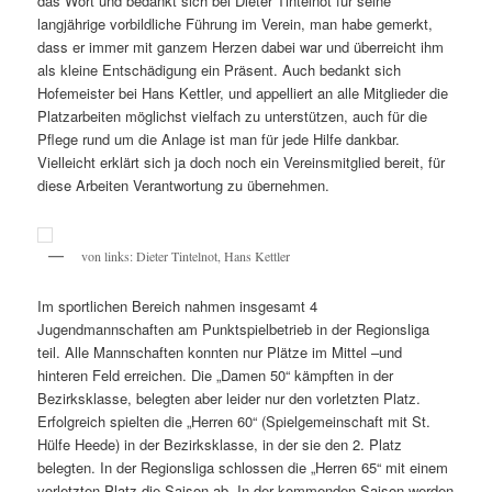
das Wort und bedankt sich bei Dieter Tintelnot für seine
langjährige vorbildliche Führung im Verein, man habe gemerkt,
dass er immer mit ganzem Herzen dabei war und überreicht ihm
als kleine Entschädigung ein Präsent. Auch bedankt sich
Hofemeister bei Hans Kettler, und appelliert an alle Mitglieder die
Platzarbeiten möglichst vielfach zu unterstützen, auch für die
Pflege rund um die Anlage ist man für jede Hilfe dankbar.
Vielleicht erklärt sich ja doch noch ein Vereinsmitglied bereit, für
diese Arbeiten Verantwortung zu übernehmen.
von links: Dieter Tintelnot, Hans Kettler
Im sportlichen Bereich nahmen insgesamt 4
Jugendmannschaften am Punktspielbetrieb in der Regionsliga
teil. Alle Mannschaften konnten nur Plätze im Mittel –und
hinteren Feld erreichen. Die „Damen 50“ kämpften in der
Bezirksklasse, belegten aber leider nur den vorletzten Platz.
Erfolgreich spielten die „Herren 60“ (Spielgemeinschaft mit St.
Hülfe Heede) in der Bezirksklasse, in der sie den 2. Platz
belegten. In der Regionsliga schlossen die „Herren 65“ mit einem
vorletzten Platz die Saison ab. In der kommenden Saison werden