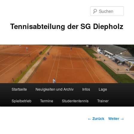
Zum
Inhalt
Such
wechseln
Tennisabteilung der SG Diepholz
Hauptmenü
Startseite
Neuigkeiten und Archiv
Infos
Lage
Spielbetrieb
Termine
Studententennis
Trainer
Beitrags-
←
Zurück
Weiter
→
Navigation