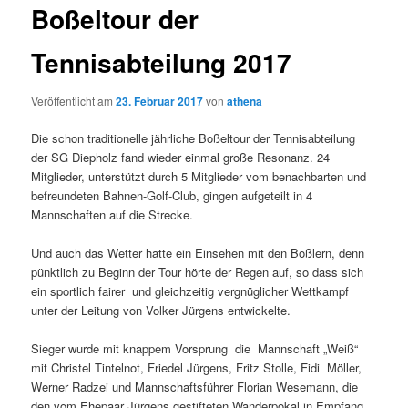
Boßeltour der
Tennisabteilung 2017
Veröffentlicht am
23. Februar 2017
von
athena
Die schon traditionelle jährliche Boßeltour der Tennisabteilung
der SG Diepholz fand wieder einmal große Resonanz. 24
Mitglieder, unterstützt durch 5 Mitglieder vom benachbarten und
befreundeten Bahnen-Golf-Club, gingen aufgeteilt in 4
Mannschaften auf die Strecke.
Und auch das Wetter hatte ein Einsehen mit den Boßlern, denn
pünktlich zu Beginn der Tour hörte der Regen auf, so dass sich
ein sportlich fairer und gleichzeitig vergnüglicher Wettkampf
unter der Leitung von Volker Jürgens entwickelte.
Sieger wurde mit knappem Vorsprung die Mannschaft „Weiß“
mit Christel Tintelnot, Friedel Jürgens, Fritz Stolle, Fidi Möller,
Werner Radzei und Mannschaftsführer Florian Wesemann, die
den vom Ehepaar Jürgens gestifteten Wanderpokal in Empfang