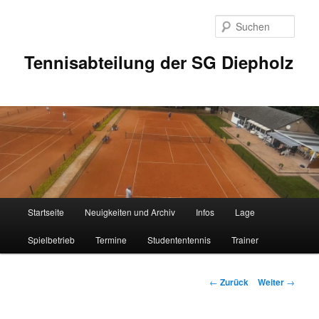
Zum
Inhalt
Such
wechseln
Tennisabteilung der SG Diepholz
Hauptmenü
Startseite
Neuigkeiten und Archiv
Infos
Lage
Spielbetrieb
Termine
Studententennis
Trainer
Beitrags-
←
Zurück
Weiter
→
Navigation