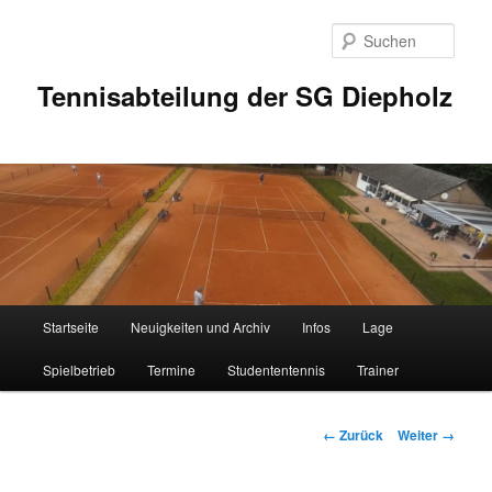
Zum
Inhalt
Such
wechseln
Tennisabteilung der SG Diepholz
Hauptmenü
Startseite
Neuigkeiten und Archiv
Infos
Lage
Spielbetrieb
Termine
Studententennis
Trainer
Bilder-
← Zurück
Weiter →
Navigation