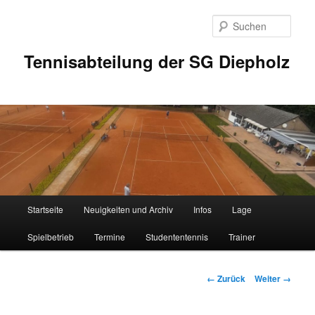
Zum
Inhalt
Such
wechseln
Tennisabteilung der SG Diepholz
Hauptmenü
Startseite
Neuigkeiten und Archiv
Infos
Lage
Spielbetrieb
Termine
Studententennis
Trainer
Bilder-
← Zurück
Weiter →
Navigation