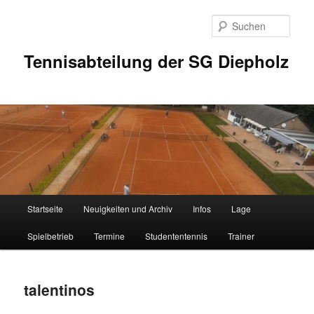
Zum
Inhalt
Such
wechseln
Tennisabteilung der SG Diepholz
Hauptmenü
Startseite
Neuigkeiten und Archiv
Infos
Lage
Spielbetrieb
Termine
Studententennis
Trainer
talentinos