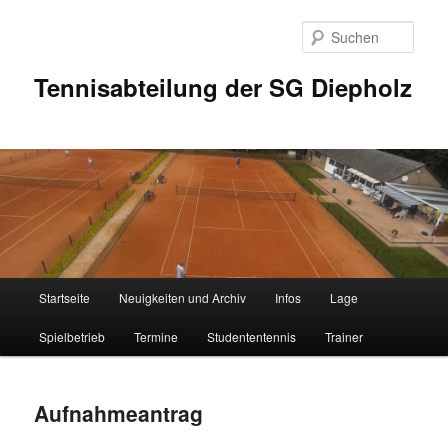
Zum
Inhalt
Such
wechseln
Tennisabteilung der SG Diepholz
Hauptmenü
Startseite
Neuigkeiten und Archiv
Infos
Lage
Spielbetrieb
Termine
Studententennis
Trainer
Aufnahmeantrag