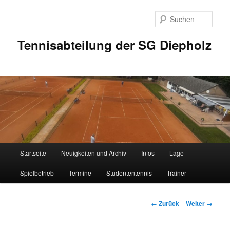
Zum
Inhalt
Such
wechseln
Tennisabteilung der SG Diepholz
Hauptmenü
Startseite
Neuigkeiten und Archiv
Infos
Lage
Spielbetrieb
Termine
Studententennis
Trainer
Bilder-
← Zurück
Weiter →
Navigation