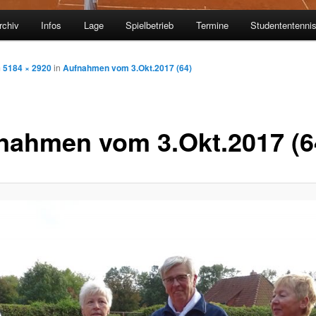
rchiv
Infos
Lage
Spielbetrieb
Termine
Studententenni
m
5184 × 2920
in
Aufnahmen vom 3.Okt.2017 (64)
nahmen vom 3.Okt.2017 (6