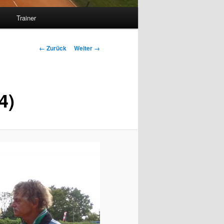
s
Trainer
Bilder-
← Zurück
Weiter →
Navigation
4)