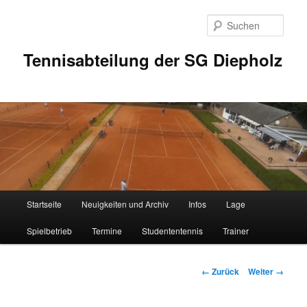
Zum
Inhalt
Such
wechseln
Tennisabteilung der SG Diepholz
Hauptmenü
Startseite
Neuigkeiten und Archiv
Infos
Lage
Spielbetrieb
Termine
Studententennis
Trainer
Bilder-
← Zurück
Weiter →
Navigation