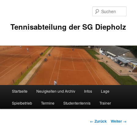
Zum
Inhalt
Such
wechseln
Tennisabteilung der SG Diepholz
Hauptmenü
Startseite
Neuigkeiten und Archiv
Infos
Lage
Spielbetrieb
Termine
Studententennis
Trainer
Bilder-
← Zurück
Weiter →
Navigation