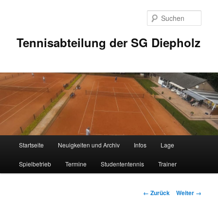
Zum
Inhalt
Such
wechseln
Tennisabteilung der SG Diepholz
Hauptmenü
Startseite
Neuigkeiten und Archiv
Infos
Lage
Spielbetrieb
Termine
Studententennis
Trainer
Bilder-
← Zurück
Weiter →
Navigation