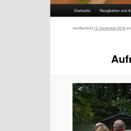
Hauptmenü
Startseite
Neuigkeiten und A
Veröffentlicht
12. Dezember 2016
a
Auf