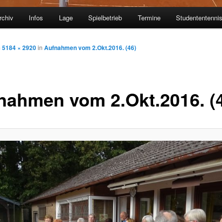
rchiv
Infos
Lage
Spielbetrieb
Termine
Studententenni
m
5184 × 2920
in
Aufnahmen vom 2.Okt.2016. (46)
nahmen vom 2.Okt.2016. (