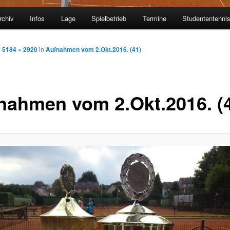
rchiv
Infos
Lage
Spielbetrieb
Termine
Studententenni
m
5184 × 2920
in
Aufnahmen vom 2.Okt.2016. (41)
nahmen vom 2.Okt.2016. (