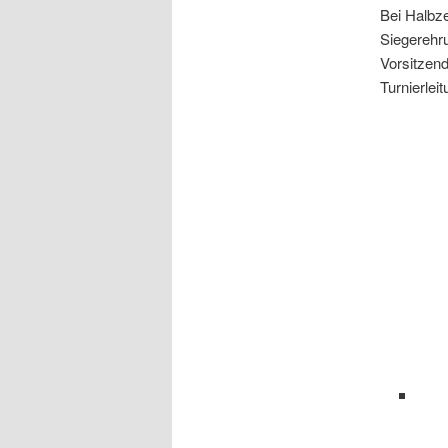
Bei Halbze
Siegerehru
Vorsitzend
Turnierlei