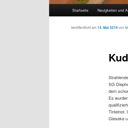
Hauptmenü
Startseite
Neuigkeiten und A
Veröffentlicht am
14. Mai 2019
von
U
Kud
Strahlende
SG Diepho
dem schon 
Es wurden 
qualifizie
Tintelnot.
Gieseke u