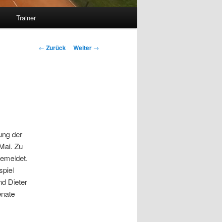
s
Trainer
Beitrags-
←
Zurück
Weiter
→
Navigation
ung der
Mai. Zu
gemeldet.
spiel
nd Dieter
enate