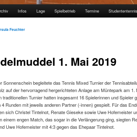
rchiv
Infos
Lage
Spielbetrieb
Termine
Studententenni
rsula Feuchter
delmuddel 1. Mai 2019
r Sonnenschein begleitete das Tennis Mixed Turnier der Tennisabteil
lz auf der hervorragend hergerichteten Anlage am Müntepark am 1. 
traditionellen Turnier hatten insgesamt 16 Spielerinnen und Spieler 
4 Runden mit jeweils anderen Partner (-innen) gespielt. Für das End
rten sich Christel Tintelnot, Renate Gieseke sowie Uwe Hofemeister u
 In einem engen Match, das sogar in die Verlängerung ging, siegten R
nd Uwe Hofemeister mit 4:3 gegen das Ehepaar Tintelnot.