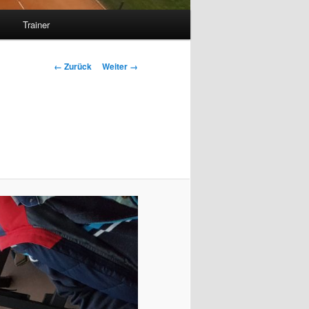
s
Trainer
Bilder-
← Zurück
Weiter →
Navigation