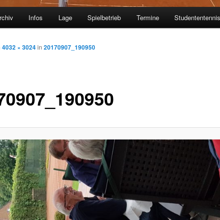
rchiv
Infos
Lage
Spielbetrieb
Termine
Studententenni
m
4032 × 3024
in
20170907_190950
70907_190950