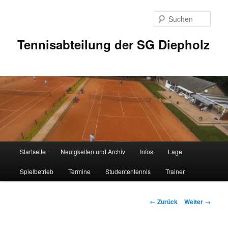
Zum
Inhalt
Such
wechseln
Tennisabteilung der SG Diepholz
Hauptmenü
Startseite
Neuigkeiten und Archiv
Infos
Lage
Spielbetrieb
Termine
Studententennis
Trainer
Bilder-
← Zurück
Weiter →
Navigation