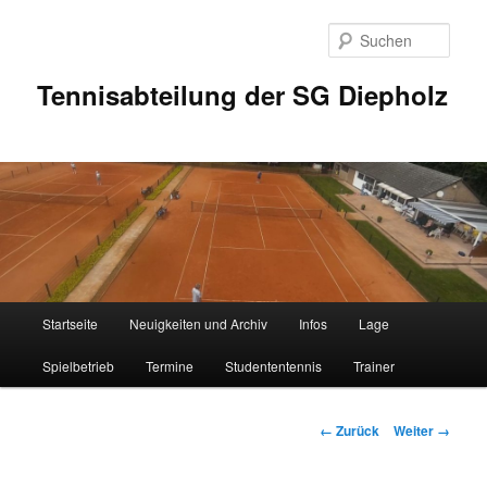
Zum
Inhalt
Such
wechseln
Tennisabteilung der SG Diepholz
Hauptmenü
Startseite
Neuigkeiten und Archiv
Infos
Lage
Spielbetrieb
Termine
Studententennis
Trainer
Bilder-
← Zurück
Weiter →
Navigation