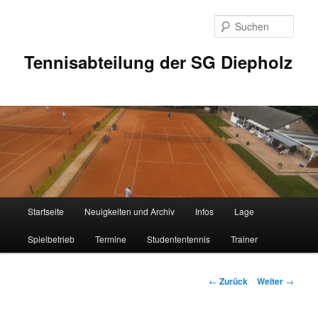
Zum
Inhalt
Such
wechseln
Tennisabteilung der SG Diepholz
Hauptmenü
Startseite
Neuigkeiten und Archiv
Infos
Lage
Spielbetrieb
Termine
Studententennis
Trainer
Beitrags-
←
Zurück
Weiter
→
Navigation