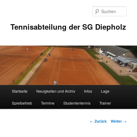
Zum
Inhalt
Such
wechseln
Tennisabteilung der SG Diepholz
Hauptmenü
Startseite
Neuigkeiten und Archiv
Infos
Lage
Spielbetrieb
Termine
Studententennis
Trainer
Beitrags-
←
Zurück
Weiter
→
Navigation