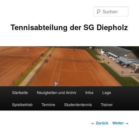
Zum
Inhalt
Such
wechseln
Tennisabteilung der SG Diepholz
Hauptmenü
Startseite
Neuigkeiten und Archiv
Infos
Lage
Spielbetrieb
Termine
Studententennis
Trainer
Bilder-
← Zurück
Weiter →
Navigation