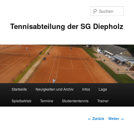
Zum
Inhalt
Such
wechseln
Tennisabteilung der SG Diepholz
Hauptmenü
Startseite
Neuigkeiten und Archiv
Infos
Lage
Spielbetrieb
Termine
Studententennis
Trainer
Bilder-
← Zurück
Weiter →
Navigation