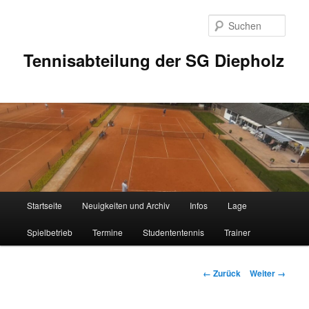
Zum
Inhalt
Such
wechseln
Tennisabteilung der SG Diepholz
Hauptmenü
Startseite
Neuigkeiten und Archiv
Infos
Lage
Spielbetrieb
Termine
Studententennis
Trainer
Bilder-
← Zurück
Weiter →
Navigation