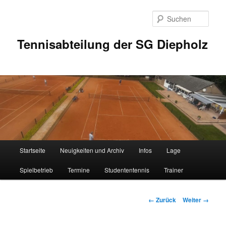
Zum
Inhalt
Such
wechseln
Tennisabteilung der SG Diepholz
Hauptmenü
Startseite
Neuigkeiten und Archiv
Infos
Lage
Spielbetrieb
Termine
Studententennis
Trainer
Bilder-
← Zurück
Weiter →
Navigation