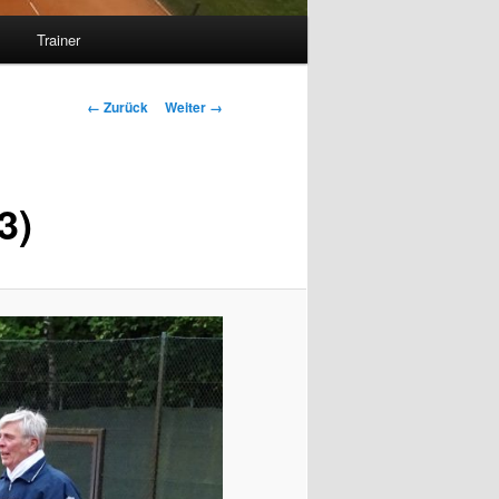
s
Trainer
Bilder-
← Zurück
Weiter →
Navigation
3)