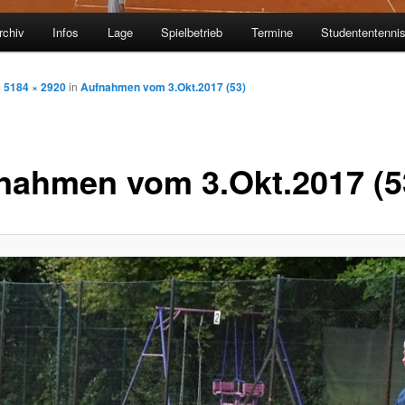
rchiv
Infos
Lage
Spielbetrieb
Termine
Studententenni
m
5184 × 2920
in
Aufnahmen vom 3.Okt.2017 (53)
nahmen vom 3.Okt.2017 (5