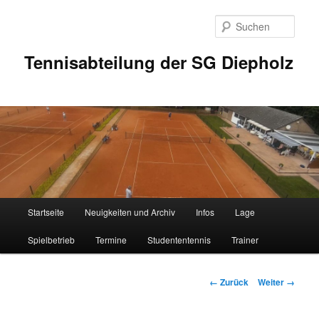
Zum
Inhalt
Such
wechseln
Tennisabteilung der SG Diepholz
Hauptmenü
Startseite
Neuigkeiten und Archiv
Infos
Lage
Spielbetrieb
Termine
Studententennis
Trainer
Bilder-
← Zurück
Weiter →
Navigation