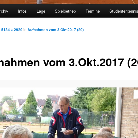
rchiv
Infos
Lage
Spielbetrieb
Termine
Studententenni
m
5184 × 2920
in
Aufnahmen vom 3.Okt.2017 (20)
nahmen vom 3.Okt.2017 (2