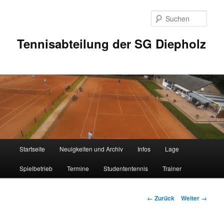
Zum
Inhalt
Such
wechseln
Tennisabteilung der SG Diepholz
Hauptmenü
Startseite
Neuigkeiten und Archiv
Infos
Lage
Spielbetrieb
Termine
Studententennis
Trainer
Bilder-
← Zurück
Weiter →
Navigation