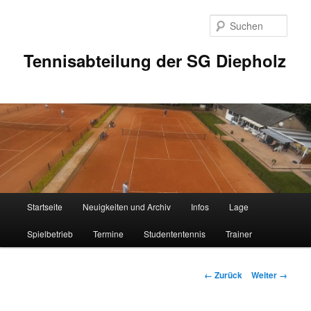
Zum
Inhalt
Such
wechseln
Tennisabteilung der SG Diepholz
Hauptmenü
Startseite
Neuigkeiten und Archiv
Infos
Lage
Spielbetrieb
Termine
Studententennis
Trainer
Bilder-
← Zurück
Weiter →
Navigation