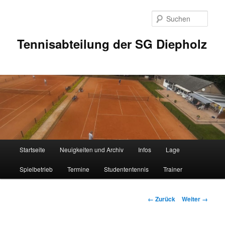
Zum
Inhalt
Such
wechseln
Tennisabteilung der SG Diepholz
Hauptmenü
Startseite
Neuigkeiten und Archiv
Infos
Lage
Spielbetrieb
Termine
Studententennis
Trainer
Bilder-
← Zurück
Weiter →
Navigation