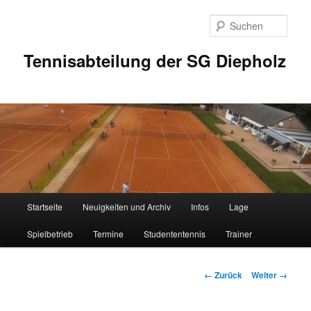
Zum
Inhalt
Such
wechseln
Tennisabteilung der SG Diepholz
Hauptmenü
Startseite
Neuigkeiten und Archiv
Infos
Lage
Spielbetrieb
Termine
Studententennis
Trainer
Bilder-
← Zurück
Weiter →
Navigation