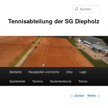
Zum
Inhalt
Such
wechseln
Tennisabteilung der SG Diepholz
Hauptmenü
Startseite
Neuigkeiten und Archiv
Infos
Lage
Spielbetrieb
Termine
Studententennis
Trainer
Bilder-
← Zurück
Weiter →
Navigation