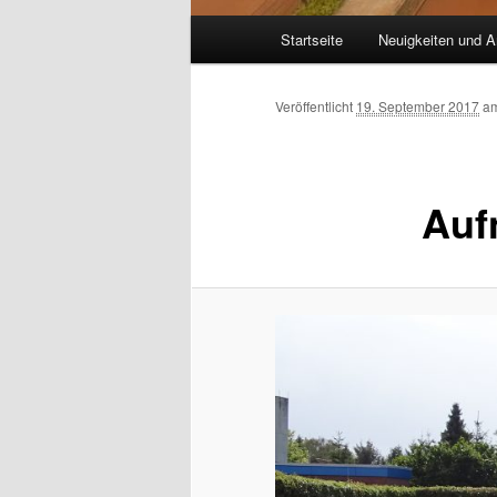
Hauptmenü
Startseite
Neuigkeiten und A
Veröffentlicht
19. September 2017
a
Auf