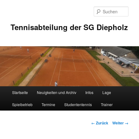
Zum
Inhalt
Such
wechseln
Tennisabteilung der SG Diepholz
Hauptmenü
Startseite
Neuigkeiten und Archiv
Infos
Lage
Spielbetrieb
Termine
Studententennis
Trainer
Bilder-
← Zurück
Weiter →
Navigation