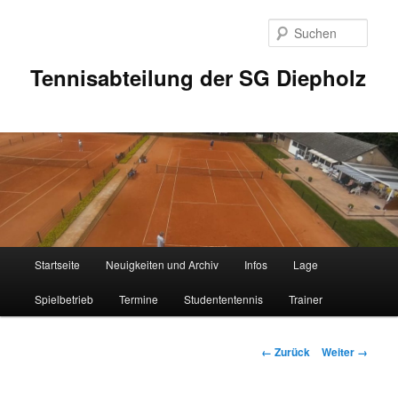
Zum
Inhalt
Such
wechseln
Tennisabteilung der SG Diepholz
Hauptmenü
Startseite
Neuigkeiten und Archiv
Infos
Lage
Spielbetrieb
Termine
Studententennis
Trainer
Bilder-
← Zurück
Weiter →
Navigation