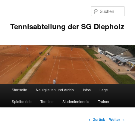
Zum
Inhalt
Such
wechseln
Tennisabteilung der SG Diepholz
Hauptmenü
Startseite
Neuigkeiten und Archiv
Infos
Lage
Spielbetrieb
Termine
Studententennis
Trainer
Bilder-
← Zurück
Weiter →
Navigation