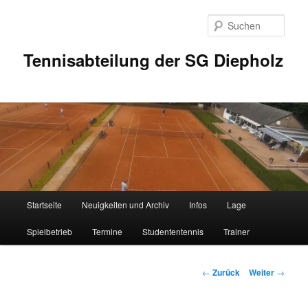
Zum
Inhalt
Such
wechseln
Tennisabteilung der SG Diepholz
Hauptmenü
Startseite
Neuigkeiten und Archiv
Infos
Lage
Spielbetrieb
Termine
Studententennis
Trainer
Beitrags-
←
Zurück
Weiter
→
Navigation