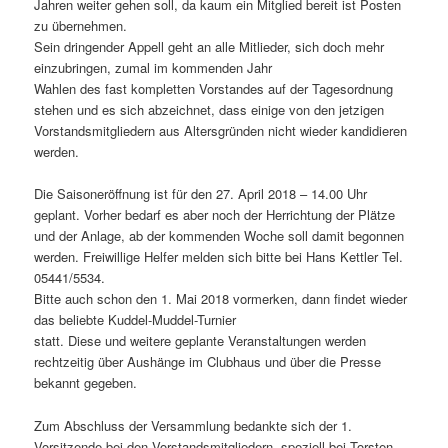
Jahren weiter gehen soll, da kaum ein Mitglied bereit ist Posten
zu übernehmen.
Sein dringender Appell geht an alle Mitlieder, sich doch mehr
einzubringen, zumal im kommenden Jahr
Wahlen des fast kompletten Vorstandes auf der Tagesordnung
stehen und es sich abzeichnet, dass einige von den jetzigen
Vorstandsmitgliedern aus Altersgründen nicht wieder kandidieren
werden.
Die Saisoneröffnung ist für den 27. April 2018 – 14.00 Uhr
geplant. Vorher bedarf es aber noch der Herrichtung der Plätze
und der Anlage, ab der kommenden Woche soll damit begonnen
werden. Freiwillige Helfer melden sich bitte bei Hans Kettler Tel.
05441/5534.
Bitte auch schon den 1. Mai 2018 vormerken, dann findet wieder
das beliebte Kuddel-Muddel-Turnier
statt. Diese und weitere geplante Veranstaltungen werden
rechtzeitig über Aushänge im Clubhaus und über die Presse
bekannt gegeben.
Zum Abschluss der Versammlung bedankte sich der 1.
Vorsitzende bei den Vorstandsmitgliedern, speziell bei Torsten