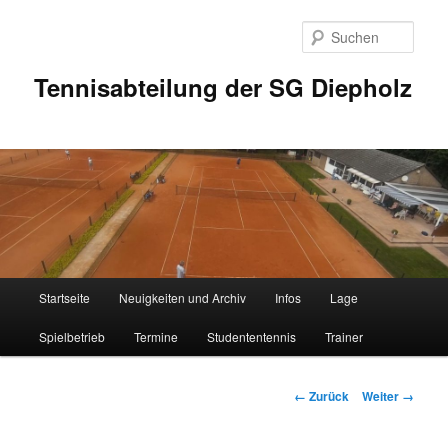
Zum
Inhalt
Such
wechseln
Tennisabteilung der SG Diepholz
Hauptmenü
Startseite
Neuigkeiten und Archiv
Infos
Lage
Spielbetrieb
Termine
Studententennis
Trainer
Bilder-
← Zurück
Weiter →
Navigation