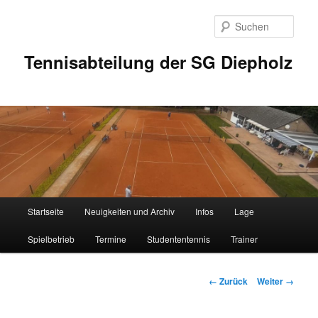
Zum
Inhalt
Such
wechseln
Tennisabteilung der SG Diepholz
Hauptmenü
Startseite
Neuigkeiten und Archiv
Infos
Lage
Spielbetrieb
Termine
Studententennis
Trainer
Bilder-
← Zurück
Weiter →
Navigation