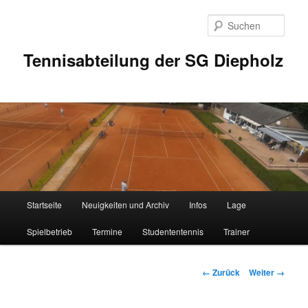
Zum
Inhalt
Such
wechseln
Tennisabteilung der SG Diepholz
Hauptmenü
Startseite
Neuigkeiten und Archiv
Infos
Lage
Spielbetrieb
Termine
Studententennis
Trainer
Bilder-
← Zurück
Weiter →
Navigation