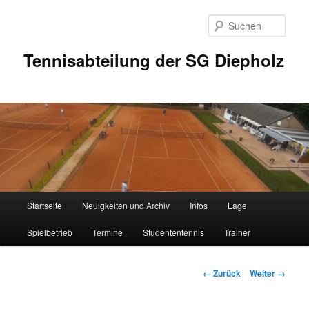
Zum
Inhalt
Such
wechseln
Tennisabteilung der SG Diepholz
Hauptmenü
Startseite
Neuigkeiten und Archiv
Infos
Lage
Spielbetrieb
Termine
Studententennis
Trainer
Bilder-
← Zurück
Weiter →
Navigation