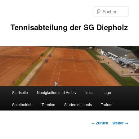
Zum
Inhalt
Such
wechseln
Tennisabteilung der SG Diepholz
Hauptmenü
Startseite
Neuigkeiten und Archiv
Infos
Lage
Spielbetrieb
Termine
Studententennis
Trainer
Bilder-
← Zurück
Weiter →
Navigation