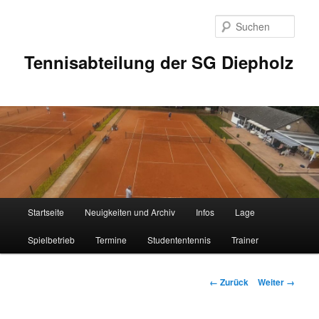
Zum
Inhalt
Such
wechseln
Tennisabteilung der SG Diepholz
Hauptmenü
Startseite
Neuigkeiten und Archiv
Infos
Lage
Spielbetrieb
Termine
Studententennis
Trainer
Bilder-
← Zurück
Weiter →
Navigation