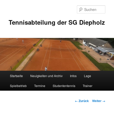
Zum
Inhalt
Such
wechseln
Tennisabteilung der SG Diepholz
Hauptmenü
Startseite
Neuigkeiten und Archiv
Infos
Lage
Spielbetrieb
Termine
Studententennis
Trainer
Bilder-
← Zurück
Weiter →
Navigation