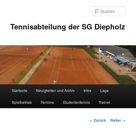
Zum
Inhalt
Such
wechseln
Tennisabteilung der SG Diepholz
Hauptmenü
Startseite
Neuigkeiten und Archiv
Infos
Lage
Spielbetrieb
Termine
Studententennis
Trainer
Bilder-
← Zurück
Weiter →
Navigation