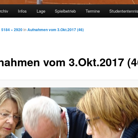
rchiv
Infos
Lage
Spielbetrieb
Termine
Studententenni
m
5184 × 2920
in
Aufnahmen vom 3.Okt.2017 (46)
nahmen vom 3.Okt.2017 (4