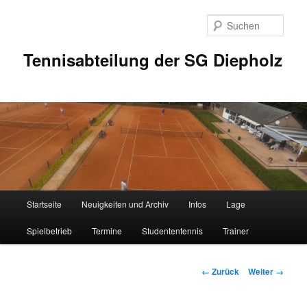
Zum
Inhalt
Such
wechseln
Tennisabteilung der SG Diepholz
Hauptmenü
Startseite
Neuigkeiten und Archiv
Infos
Lage
Spielbetrieb
Termine
Studententennis
Trainer
Bilder-
← Zurück
Weiter →
Navigation