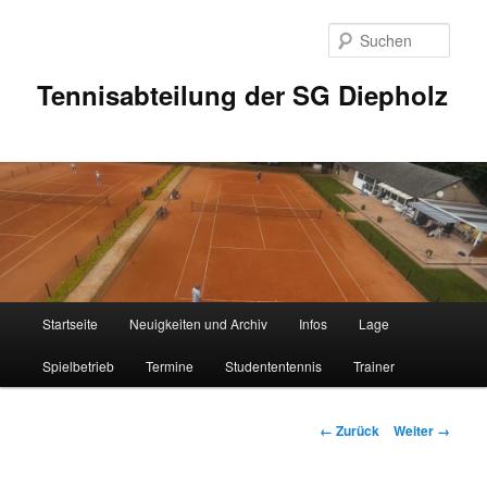
Zum
Inhalt
Such
wechseln
Tennisabteilung der SG Diepholz
Hauptmenü
Startseite
Neuigkeiten und Archiv
Infos
Lage
Spielbetrieb
Termine
Studententennis
Trainer
Bilder-
← Zurück
Weiter →
Navigation