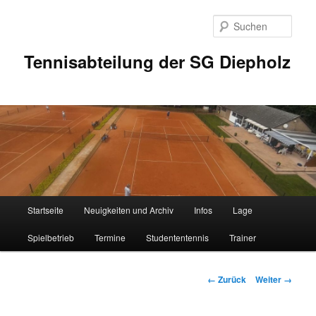
Zum
Inhalt
Such
wechseln
Tennisabteilung der SG Diepholz
Hauptmenü
Startseite
Neuigkeiten und Archiv
Infos
Lage
Spielbetrieb
Termine
Studententennis
Trainer
Bilder-
← Zurück
Weiter →
Navigation