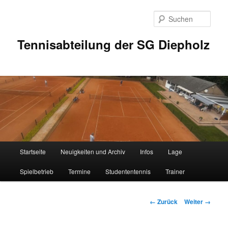
Zum
Inhalt
Such
wechseln
Tennisabteilung der SG Diepholz
Hauptmenü
Startseite
Neuigkeiten und Archiv
Infos
Lage
Spielbetrieb
Termine
Studententennis
Trainer
Bilder-
← Zurück
Weiter →
Navigation